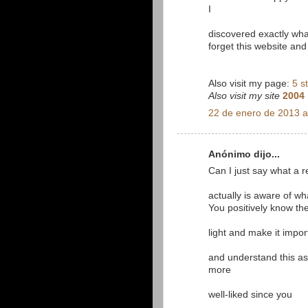
I
discovered exactly what
forget this website and 
Also visit my page:
5 s
Also visit my site
2004 
22 de enero de 2013 a
Anónimo dijo...
Can I just say what a 
actually is aware of wh
You positively know th
light and make it impor
and understand this asp
more
well-liked since you