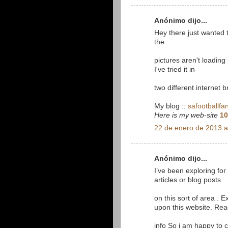
Anónimo dijo...
Hey there just wanted 
the
pictures aren't loading 
I've tried it in
two different internet
My blog ::
safootballfa
Here is my web-site
10
22 de enero de 2013 a
Anónimo dijo...
I’ve been exploring for a
articles or blog posts
on this sort of area . E
upon this website. Rea
info So i am happy to 