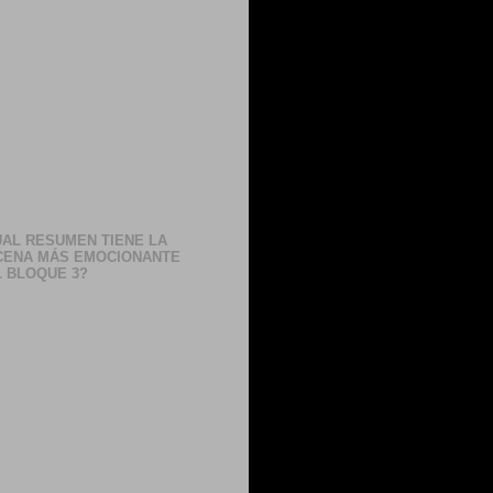
AL RESUMEN TIENE LA
CENA MÁS EMOCIONANTE
 BLOQUE 3?