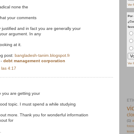
Ver 
radical none the
Por 
 that your comments
¿Cua
favo
y justified and in fact you are generally your
f your argument. In any
ooking at it.
log post:
bangladesh-tanim.blogspot.fr
-
debt management corporation
Ver 
 las 4:17
 you are getting your
ET
ood topic. I must spend a while studying
vi
clo
out more. Thank you for wonderful information
kout for
(1)
a
fotos
.
leon