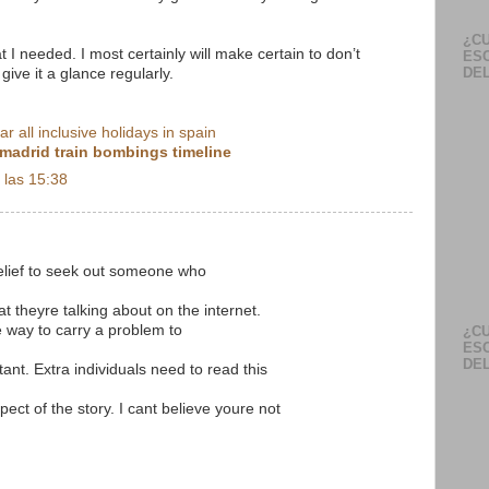
¿CU
 I needed. I most certainly will make certain to don’t
ES
DEL
give it a glance regularly.
tar all inclusive holidays in spain
madrid train bombings timeline
 las 15:38
relief to seek out someone who
at theyre talking about on the internet.
e way to carry a problem to
¿CU
ES
DEL
tant. Extra individuals need to read this
ect of the story. I cant believe youre not