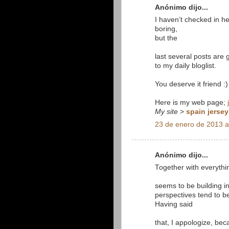
Anónimo dijo...
I haven’t checked in h
boring,
but the
last several posts are 
to my daily bloglist.
You deserve it friend :)
Here is my web page;
My site
>
spain jersey
23 de enero de 2013 a
Anónimo dijo...
Together with everythi
seems to be building in
perspectives tend to be
Having said
that, I appologize, bec