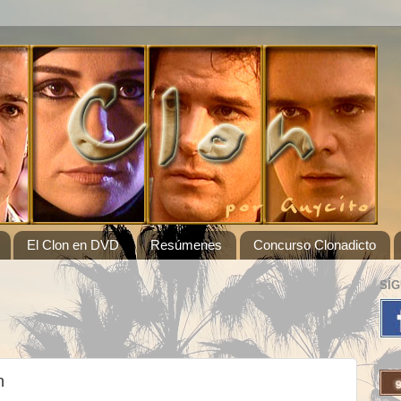
El Clon en DVD
Resúmenes
Concurso Clonadicto
SÍ
n