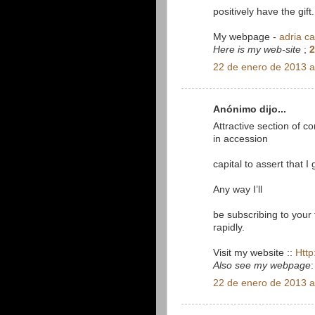
positively have the gift.
My webpage -
adria c
Here is my web-site
;
2
22 de enero de 2013 a
Anónimo dijo...
Attractive section of c
in accession
capital to assert that 
Any way I’ll
be subscribing to your
rapidly.
Visit my website ::
Http
Also see my webpage
22 de enero de 2013 a