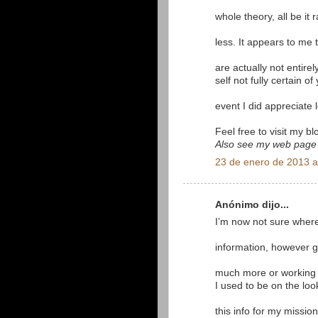
whole theory, all be it 
less. It appears to me
are actually not entirel
self not fully certain o
event I did appreciate l
Feel free to visit my b
Also see my web page
23 de enero de 2013 a
Anónimo dijo...
I’m now not sure where
information, however g
much more or working 
I used to be on the loo
this info for my mission