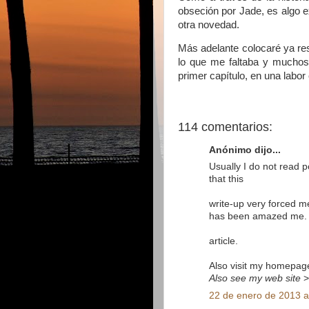
obseción por Jade, es algo ex
otra novedad.
Más adelante colocaré ya re
lo que me faltaba y muchos
primer capítulo, en una labor
114 comentarios:
Anónimo dijo...
Usually I do not read p
that this
write-up very forced me 
has been amazed me. 
article.
Also visit my homepag
Also see my web site
22 de enero de 2013 a