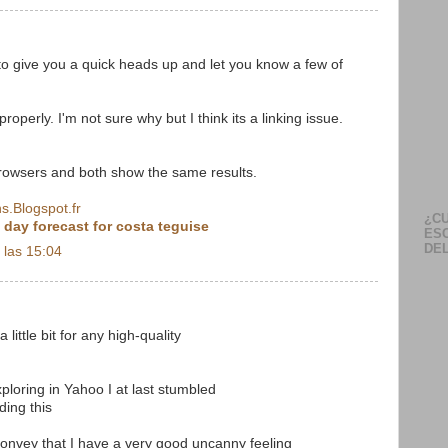
to give you a quick heads up and let you know a few of
properly. I'm not sure why but I think its a linking issue.
 browsers and both show the same results.
ns.Blogspot.fr
¿CU
 day forecast for costa teguise
ES
DEL
 las 15:04
 little bit for any high-quality
xploring in Yahoo I at last stumbled
ding this
convey that I have a very good uncanny feeling