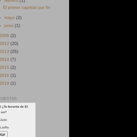
▼
febrero
(1)
El primer capítulo por fin
►
mayo
(2)
►
junio
(1)
2008
(2)
2012
(20)
2013
(25)
2014
(7)
2015
(2)
2016
(1)
2018
(1)
CUESTAS
l ¿Tu favorita de El
n es?
Jade
Latiffa