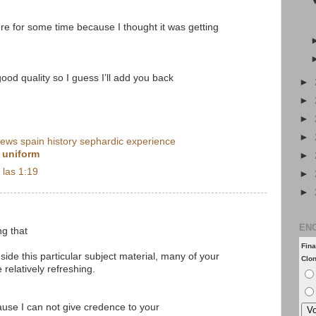
ere for some time because I thought it was getting
good quality so I guess I’ll add you back
►
►
►
►
jews spain history sephardic experience
 uniform
►
 las 1:19
►
►
EN
ng that
Fina
side this particular subject material, many of your
Clo
 relatively refreshing.
ause I can not give credence to your