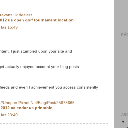
aravans uk dealers
012 us open golf tournament location
 las 15:49
PÁG
ontent. I just stumbled upon your site and
I get actually enjoyed account your blog posts.
 feeds and even I achievement you access consistently
://Unopan.Pixnet.Net/Blog/Post/25675665
:
2012 calendar us printable
AR
 las 23:40
▼