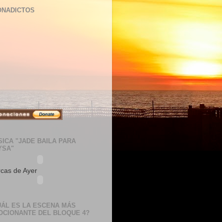
ONADICTOS
ICA "JADE BAILA PARA
YSA"
cas de Ayer
UÁL ES LA ESCENA MÁS
OCIONANTE DEL BLOQUE 4?