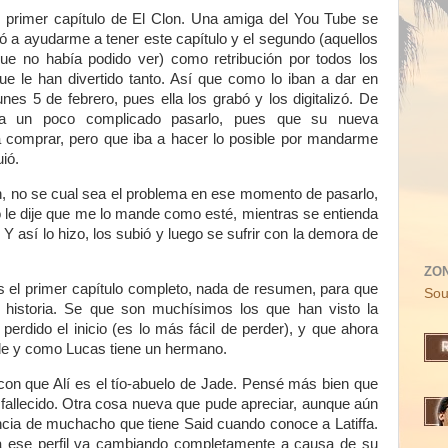
l primer capítulo de El Clon. Una amiga del You Tube se
ó a ayudarme a tener este capítulo y el segundo (aquellos
e no había podido ver) como retribución por todos los
 le han divertido tanto. Así que como lo iban a dar en
es 5 de febrero, pues ella los grabó y los digitalizó. De
a un poco complicado pasarlo, pues que su nueva
 comprar, pero que iba a hacer lo posible por mandarme
ió.
, no se cual sea el problema en ese momento de pasarlo,
le dije que me lo mande como esté, mientras se entienda
Y así lo hizo, los subió y luego se sufrir con la demora de
ZO
 el primer capítulo completo, nada de resumen, para que
Sou
historia. Se que son muchísimos los que han visto la
perdido el inicio (es lo más fácil de perder), y que ahora
de y como Lucas tiene un hermano.
on que Alí es el tío-abuelo de Jade. Pensé más bien que
fallecido. Otra cosa nueva que pude apreciar, aunque aún
encia de muchacho que tiene Said cuando conoce a Latiffa.
ia ese perfil va cambiando completamente a causa de su