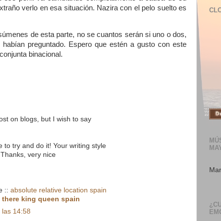
traño verlo en esa situación. Nazira con el pelo suelto es
CL
súmenes de esta parte, no se cuantos serán si uno o dos,
 habían preguntado. Espero que estén a gusto con este
 conjunta binacional.
ost on blogs, but I wish to say
MÚS
to try and do it! Your writing style
MA
Thanks, very nice
Mar
e ::
absolute relative location spain
>
there king queen spain
¿C
 las 14:58
EM