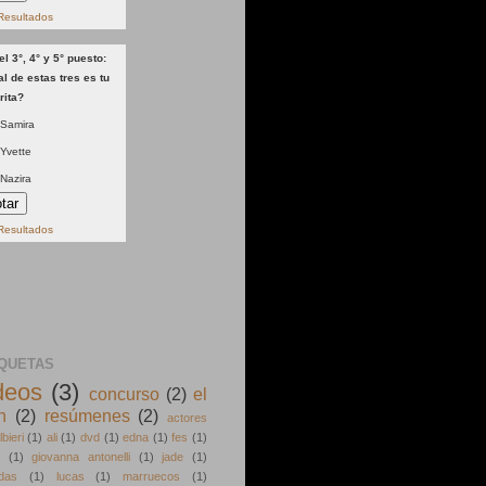
Resultados
el 3°, 4° y 5° puesto:
l de estas tres es tu
rita?
Samira
Yvette
Nazira
Resultados
IQUETAS
deos
(3)
concurso
(2)
el
n
(2)
resúmenes
(2)
actores
lbieri
(1)
ali
(1)
dvd
(1)
edna
(1)
fes
(1)
(1)
giovanna antonelli
(1)
jade
(1)
idas
(1)
lucas
(1)
marruecos
(1)