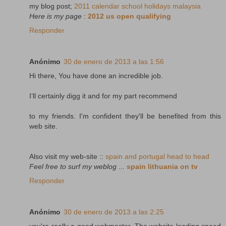
my blog post;
2011 calendar school holidays malaysia
Here is my page
:
2012 us open qualifying
Responder
Anónimo
30 de enero de 2013 a las 1:56
Hi there, You have done an incredible job.
I’ll certainly digg it and for my part recommend
to my friends. I'm confident they'll be benefited from this
web site.
Also visit my web-site ::
spain and portugal head to head
Feel free to surf my weblog
...
spain lithuania on tv
Responder
Anónimo
30 de enero de 2013 a las 2:25
you're really a good webmaster. The website loading speed