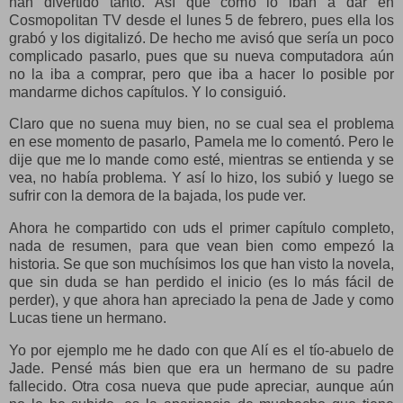
han divertido tanto. Así que como lo iban a dar en
Cosmopolitan TV desde el lunes 5 de febrero, pues ella los
grabó y los digitalizó. De hecho me avisó que sería un poco
complicado pasarlo, pues que su nueva computadora aún
no la iba a comprar, pero que iba a hacer lo posible por
mandarme dichos capítulos. Y lo consiguió.
Claro que no suena muy bien, no se cual sea el problema
en ese momento de pasarlo, Pamela me lo comentó. Pero le
dije que me lo mande como esté, mientras se entienda y se
vea, no había problema. Y así lo hizo, los subió y luego se
sufrir con la demora de la bajada, los pude ver.
Ahora he compartido con uds el primer capítulo completo,
nada de resumen, para que vean bien como empezó la
historia. Se que son muchísimos los que han visto la novela,
que sin duda se han perdido el inicio (es lo más fácil de
perder), y que ahora han apreciado la pena de Jade y como
Lucas tiene un hermano.
Yo por ejemplo me he dado con que Alí es el tío-abuelo de
Jade. Pensé más bien que era un hermano de su padre
fallecido. Otra cosa nueva que pude apreciar, aunque aún