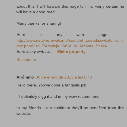
about this. I will forward this page to him. Fairly certain he
will have a good read.
Many thanks for sharing!
Here is my web page ::
http://www.nettyherawati.info/search/http://wiki.swkotor.ru/in
dex.php/Visit_Torrevieja_While_In_Alicante_Spain/
Here is my web site
...
Elche property
Responder
Anónimo
30 de enero de 2013 a las 0:43
Hello there, You've done a fantastic job.
I’ll definitely digg it and in my view recommend
to my friends. I am confident they'll be benefited from this
website.