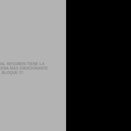
AL RESUMEN TIENE LA
CENA MÁS EMOCIONANTE
 BLOQUE 3?