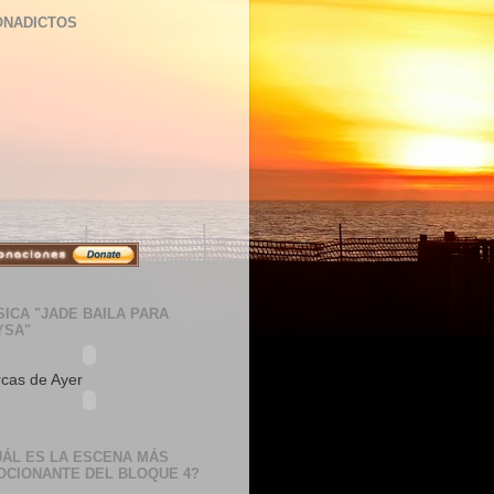
ONADICTOS
ICA "JADE BAILA PARA
YSA"
cas de Ayer
UÁL ES LA ESCENA MÁS
OCIONANTE DEL BLOQUE 4?