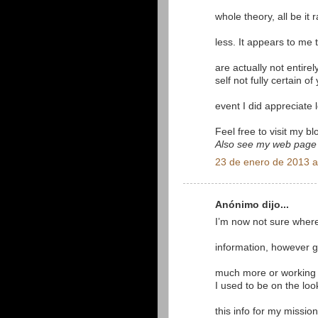
whole theory, all be it 
less. It appears to me
are actually not entirel
self not fully certain o
event I did appreciate l
Feel free to visit my b
Also see my web page
23 de enero de 2013 a
Anónimo dijo...
I’m now not sure where
information, however g
much more or working 
I used to be on the loo
this info for my mission