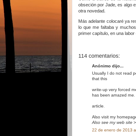
obseción por Jade, es algo ex
otra novedad.
Más adelante colocaré ya re
lo que me faltaba y muchos
primer capítulo, en una labor
114 comentarios:
Anónimo dijo...
Usually I do not read p
that this
write-up very forced me 
has been amazed me. 
article.
Also visit my homepag
Also see my web site
22 de enero de 2013 a