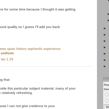
ere for some time because I thought it was getting
good quality so I guess I’ll add you back
►
►
►
►
jews spain history sephardic experience
 uniform
►
 las 1:19
►
►
EN
ng that
Fina
side this particular subject material, many of your
Clo
 relatively refreshing.
ause I can not give credence to your