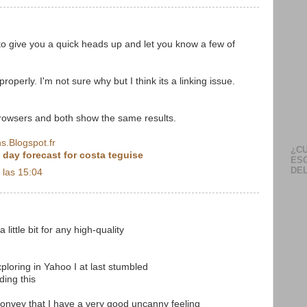
to give you a quick heads up and let you know a few of
properly. I'm not sure why but I think its a linking issue.
 browsers and both show the same results.
ns.Blogspot.fr
¿CU
 day forecast for costa teguise
ES
DEL
 las 15:04
 little bit for any high-quality
xploring in Yahoo I at last stumbled
ding this
convey that I have a very good uncanny feeling