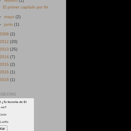
▼
febrero
(1)
El primer capítulo por fin
►
mayo
(2)
►
junio
(1)
2008
(2)
2012
(20)
2013
(25)
2014
(7)
2015
(2)
2016
(1)
2018
(1)
CUESTAS
l ¿Tu favorita de El
n es?
Jade
Latiffa