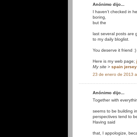
Anónimo dijo...
I haven’t checked in h
boring,
but the
last several posts are 
to my daily bloglist.
You deserve it friend :)
Here is my web page;
My site
>
spain jersey
23 de enero de 2013 a
Anónimo dijo...
Together with everythi
seems to be building in
perspectives tend to be
Having said
that, I appologize, bec