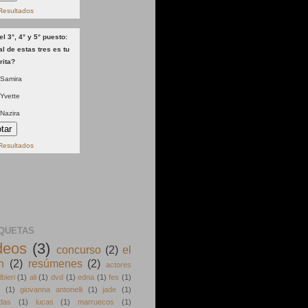
Resultados
el 3°, 4° y 5° puesto:
l de estas tres es tu
rita?
Samira
Yvette
Nazira
Resultados
IQUETAS
deos
(3)
concurso
(2)
el
n
(2)
resúmenes
(2)
actores
lbieri
(1)
ali
(1)
dvd
(1)
edna
(1)
fes
(1)
(1)
giovanna antonelli
(1)
jade
(1)
idas
(1)
lucas
(1)
marruecos
(1)