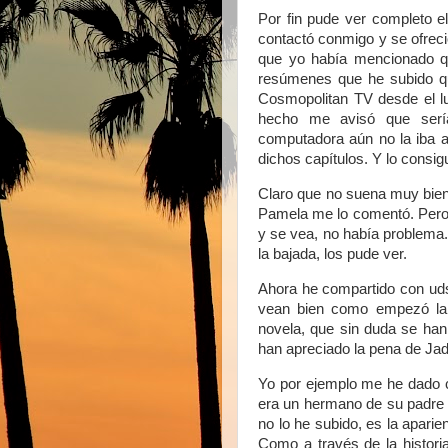
Por fin pude ver completo e
contactó conmigo y se ofreci
que yo había mencionado qu
resúmenes que he subido que
Cosmopolitan TV desde el lun
hecho me avisó que serí
computadora aún no la iba a
dichos capítulos. Y lo consigu
Claro que no suena muy bien
Pamela me lo comentó. Pero 
y se vea, no había problema. 
la bajada, los pude ver.
Ahora he compartido con uds
vean bien como empezó la 
novela, que sin duda se han 
han apreciado la pena de Ja
Yo por ejemplo me he dado c
era un hermano de su padre 
no lo he subido, es la apari
Como a través de la histor