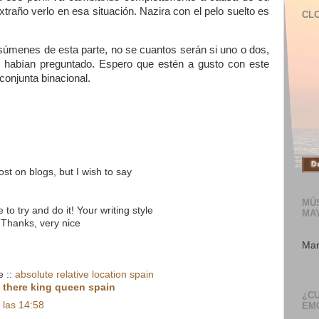
traño verlo en esa situación. Nazira con el pelo suelto es
CL
súmenes de esta parte, no se cuantos serán si uno o dos,
 habían preguntado. Espero que estén a gusto con este
 conjunta binacional.
ost on blogs, but I wish to say
MÚS
to try and do it! Your writing style
MA
Thanks, very nice
Mar
e ::
absolute relative location spain
>
there king queen spain
¿C
 las 14:58
EM