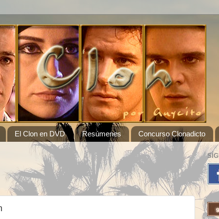
El Clon en DVD
Resúmenes
Concurso Clonadicto
SÍ
n