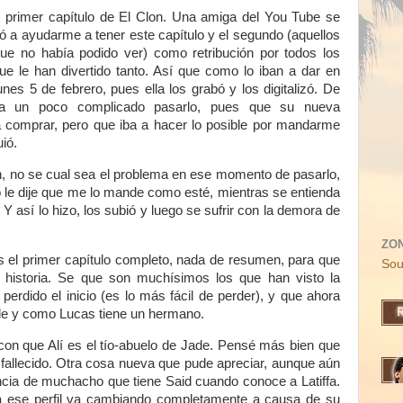
l primer capítulo de El Clon. Una amiga del You Tube se
ó a ayudarme a tener este capítulo y el segundo (aquellos
e no había podido ver) como retribución por todos los
 le han divertido tanto. Así que como lo iban a dar en
es 5 de febrero, pues ella los grabó y los digitalizó. De
a un poco complicado pasarlo, pues que su nueva
 comprar, pero que iba a hacer lo posible por mandarme
ió.
, no se cual sea el problema en ese momento de pasarlo,
le dije que me lo mande como esté, mientras se entienda
Y así lo hizo, los subió y luego se sufrir con la demora de
ZO
 el primer capítulo completo, nada de resumen, para que
Sou
historia. Se que son muchísimos los que han visto la
perdido el inicio (es lo más fácil de perder), y que ahora
de y como Lucas tiene un hermano.
on que Alí es el tío-abuelo de Jade. Pensé más bien que
fallecido. Otra cosa nueva que pude apreciar, aunque aún
encia de muchacho que tiene Said cuando conoce a Latiffa.
ia ese perfil va cambiando completamente a causa de su