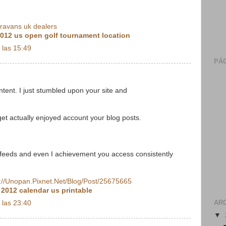
aravans uk dealers
012 us open golf tournament location
 las 15:49
PÁG
ontent. I just stumbled upon your site and
I get actually enjoyed account your blog posts.
 feeds and even I achievement you access consistently
://Unopan.Pixnet.Net/Blog/Post/25675665
:
2012 calendar us printable
AR
 las 23:40
▼