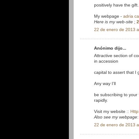
positively have the gift.
My webpage -
adria c
Here is my web-site
;
2
22 de enero de 2013 a
Anónimo dijo...
Attractive section of c
in accession
capital to assert that 
Any way I’ll
be subscribing to your
rapidly.
Visit my website ::
Http
Also see my webpage
22 de enero de 2013 a