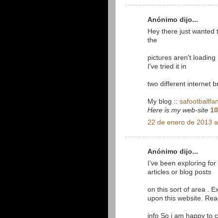
Anónimo dijo...
Hey there just wanted 
the
pictures aren't loading 
I've tried it in
two different internet
My blog ::
safootballfa
Here is my web-site
10
22 de enero de 2013 a
Anónimo dijo...
I’ve been exploring for a
articles or blog posts
on this sort of area . E
upon this website. Rea
info So i am happy to 