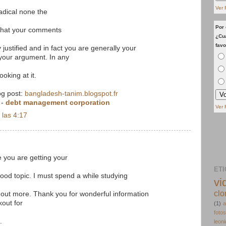
Ver 
radical none the
Por 
 that your comments
¿Cua
favo
y justified and in fact you are generally your
f your argument. In any
ooking at it.
log post:
bangladesh-tanim.blogspot.fr
-
debt management corporation
Ver 
 las 4:17
 you are getting your
ET
ood topic. I must spend a while studying
vi
clo
out more. Thank you for wonderful information
kout for
(1)
a
fotos
.
leon