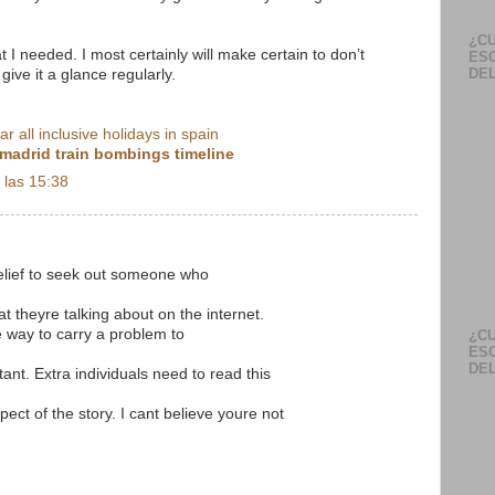
¿CU
 I needed. I most certainly will make certain to don’t
ES
DEL
give it a glance regularly.
tar all inclusive holidays in spain
madrid train bombings timeline
 las 15:38
relief to seek out someone who
at theyre talking about on the internet.
e way to carry a problem to
¿CU
ES
DEL
tant. Extra individuals need to read this
ect of the story. I cant believe youre not