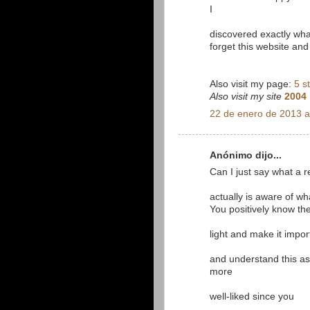
I
discovered exactly what
forget this website and 
Also visit my page:
5 s
Also visit my site
2004 
22 de enero de 2013 a
Anónimo dijo...
Can I just say what a 
actually is aware of wh
You positively know th
light and make it impor
and understand this asp
more
well-liked since you