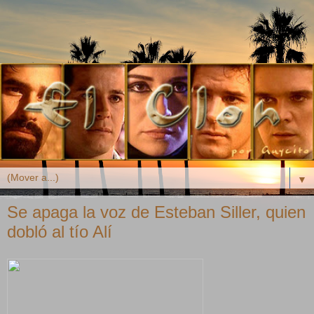
▼
Se apaga la voz de Esteban Siller, quien
dobló al tío Alí