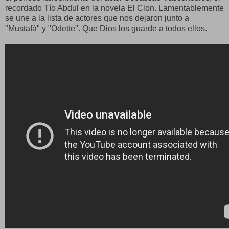
recordado Tío Abdul en la novela El Clon. Lamentablemente
se une a la lista de actores que nos dejaron junto a
"Mustafá" y "Odette". Que Dios los guarde a todos ellos.