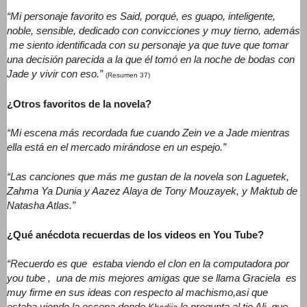
“
Mi personaje favorito es Said, porqué, es guapo, inteligente,
noble, sensible, dedicado con convicciones y muy tierno, además
me
siento identificada con su personaje ya que tuve que tomar
una decisión parecida a la que él tomó en la noche de bodas con
Jade y vivir con eso.”
(Resumen 37)
¿Otros favoritos de la novela?
“Mi escena más recordada fue cuando Zein ve a Jade mientras
ella está en el mercado mirándose en un espejo.”
“Las canciones que más me gustan de la novela son Laguetek,
Zahma Ya Dunia y Aazez Alaya de Tony Mouzayek, y Maktub de
Natasha Atlas.”
¿Qué anécdota recuerdas de los videos en You Tube?
“Recuerdo es que estaba viendo el clon en la computadora por
you tube , una de mis mejores amigas que se llama Graciela es
muy firme en sus ideas con respecto al machismo,asi que
estaba viendo la escena donde
le pregunta al tio Ali, que