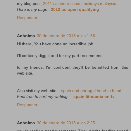
my blog post;
2011 calendar school holidays malaysia
Here is my page
:
2012 us open qualifying
Responder
Anónimo
30 de enero de 2013 a las 1:56
Hi there, You have done an incredible job.
I’ll certainly digg it and for my part recommend
to my friends. I'm confident they'll be benefited from this
web site.
Also visit my web-site ::
spain and portugal head to head
Feel free to surf my weblog
...
spain lithuania on tv
Responder
Anónimo
30 de enero de 2013 a las 2:25
you're really a good webmaster. The website loading speed