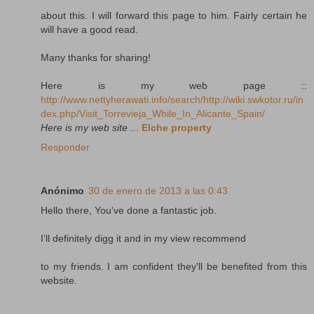
about this. I will forward this page to him. Fairly certain he
will have a good read.
Many thanks for sharing!
Here is my web page ::
http://www.nettyherawati.info/search/http://wiki.swkotor.ru/in
dex.php/Visit_Torrevieja_While_In_Alicante_Spain/
Here is my web site
...
Elche property
Responder
Anónimo
30 de enero de 2013 a las 0:43
Hello there, You've done a fantastic job.
I’ll definitely digg it and in my view recommend
to my friends. I am confident they'll be benefited from this
website.