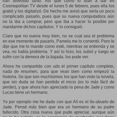
han divertido tanto. Así que como lo iban a dar en
Cosmopolitan TV desde el lunes 5 de febrero, pues ella los
grabó y los digitalizó. De hecho me avisó que sería un poco
complicado pasarlo, pues que su nueva computadora aún
no la iba a comprar, pero que iba a hacer lo posible por
mandarme dichos capítulos. Y lo consiguió.
Claro que no suena muy bien, no se cual sea el problema
en ese momento de pasarlo, Pamela me lo comentó. Pero le
dije que me lo mande como esté, mientras se entienda y se
vea, no había problema. Y así lo hizo, los subió y luego se
sufrir con la demora de la bajada, los pude ver.
Ahora he compartido con uds el primer capítulo completo,
nada de resumen, para que vean bien como empezó la
historia. Se que son muchísimos los que han visto la novela,
que sin duda se han perdido el inicio (es lo más fácil de
perder), y que ahora han apreciado la pena de Jade y como
Lucas tiene un hermano.
Yo por ejemplo me he dado con que Alí es el tío-abuelo de
Jade. Pensé más bien que era un hermano de su padre
fallecido. Otra cosa nueva que pude apreciar, aunque aún