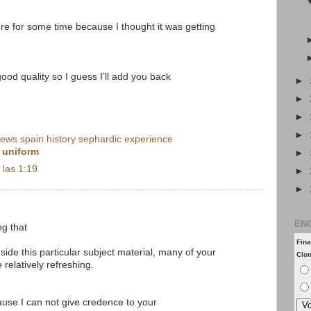
ere for some time because I thought it was getting
good quality so I guess I’ll add you back
►
►
►
►
jews spain history sephardic experience
 uniform
►
 las 1:19
►
►
EN
ng that
Fina
side this particular subject material, many of your
Clo
 relatively refreshing.
ause I can not give credence to your