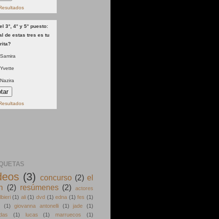
Resultados
el 3°, 4° y 5° puesto:
l de estas tres es tu
rita?
Samira
Yvette
Nazira
Resultados
IQUETAS
deos
(3)
concurso
(2)
el
n
(2)
resúmenes
(2)
actores
lbieri
(1)
ali
(1)
dvd
(1)
edna
(1)
fes
(1)
(1)
giovanna antonelli
(1)
jade
(1)
idas
(1)
lucas
(1)
marruecos
(1)