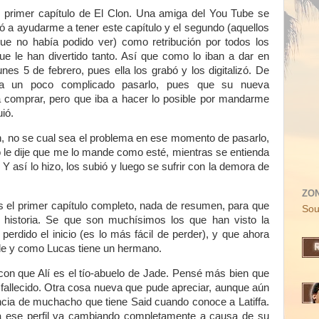
l primer capítulo de El Clon. Una amiga del You Tube se
ó a ayudarme a tener este capítulo y el segundo (aquellos
e no había podido ver) como retribución por todos los
 le han divertido tanto. Así que como lo iban a dar en
es 5 de febrero, pues ella los grabó y los digitalizó. De
a un poco complicado pasarlo, pues que su nueva
 comprar, pero que iba a hacer lo posible por mandarme
ió.
, no se cual sea el problema en ese momento de pasarlo,
le dije que me lo mande como esté, mientras se entienda
Y así lo hizo, los subió y luego se sufrir con la demora de
ZO
 el primer capítulo completo, nada de resumen, para que
Sou
historia. Se que son muchísimos los que han visto la
perdido el inicio (es lo más fácil de perder), y que ahora
de y como Lucas tiene un hermano.
on que Alí es el tío-abuelo de Jade. Pensé más bien que
fallecido. Otra cosa nueva que pude apreciar, aunque aún
encia de muchacho que tiene Said cuando conoce a Latiffa.
ia ese perfil va cambiando completamente a causa de su