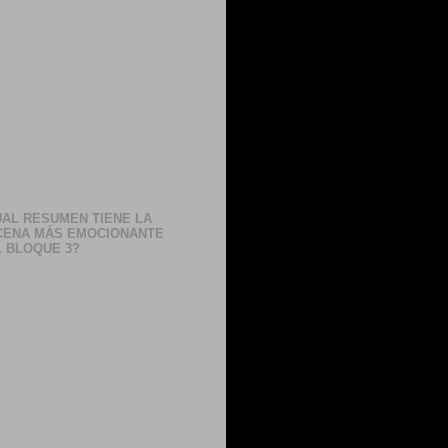
AL RESUMEN TIENE LA
CENA MÁS EMOCIONANTE
 BLOQUE 3?