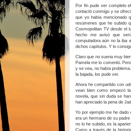
Por fin pude ver completo e
contactó conmigo y se ofreci
que yo había mencionado qu
resúmenes que he subido que
Cosmopolitan TV desde el lun
hecho me avisó que serí
computadora aún no la iba a
dichos capítulos. Y lo consigu
Claro que no suena muy bien
Pamela me lo comentó. Pero 
y se vea, no había problema. 
la bajada, los pude ver.
Ahora he compartido con uds
vean bien como empezó la 
novela, que sin duda se han 
han apreciado la pena de Ja
Yo por ejemplo me he dado c
era un hermano de su padre 
no lo he subido, es la apari
Como a través de la histor