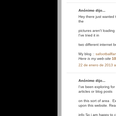
Anónimo dijo...
Hey there just wanted 
the
pictures aren't loading 
I've tried it in
two different internet
My blog ::
safootballfa
Here is my web-site
10
22 de enero de 2013 a
Anónimo dijo...
I’ve been exploring for a
articles or blog posts
on this sort of area . E
upon this website. Rea
info So i am happy to 