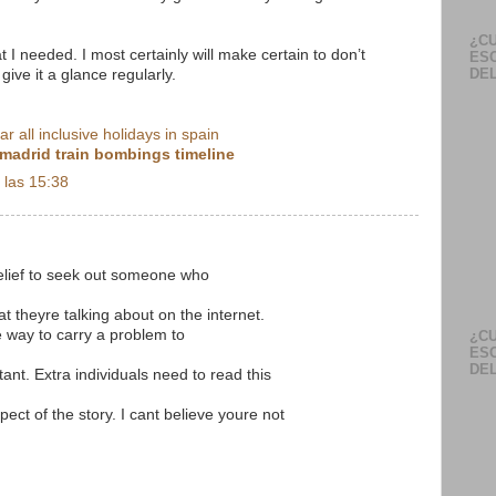
¿CU
 I needed. I most certainly will make certain to don’t
ES
DEL
give it a glance regularly.
tar all inclusive holidays in spain
madrid train bombings timeline
 las 15:38
relief to seek out someone who
at theyre talking about on the internet.
e way to carry a problem to
¿CU
ES
DEL
tant. Extra individuals need to read this
ect of the story. I cant believe youre not