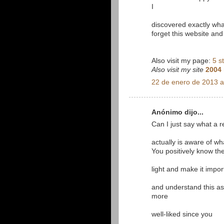
I
discovered exactly what
forget this website and 
Also visit my page:
5 s
Also visit my site
2004 
22 de enero de 2013 a
Anónimo dijo...
Can I just say what a 
actually is aware of wh
You positively know th
light and make it impor
and understand this asp
more
well-liked since you