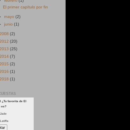
▼
febrero
(1)
El primer capítulo por fin
►
mayo
(2)
►
junio
(1)
2008
(2)
2012
(20)
2013
(25)
2014
(7)
2015
(2)
2016
(1)
2018
(1)
CUESTAS
l ¿Tu favorita de El
n es?
Jade
Latiffa