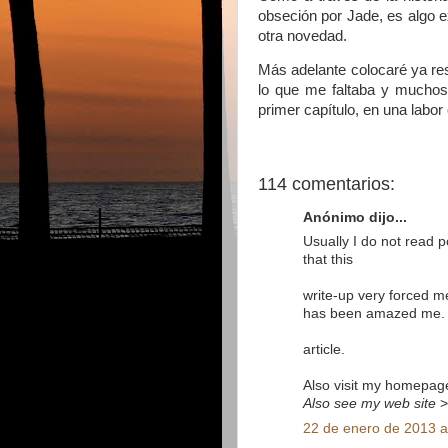
obseción por Jade, es algo ex
otra novedad.
Más adelante colocaré ya re
lo que me faltaba y muchos
primer capítulo, en una labor
114 comentarios:
Anónimo dijo...
Usually I do not read p
that this
write-up very forced me 
has been amazed me. 
article.
Also visit my homepag
Also see my web site
22 de enero de 2013 a