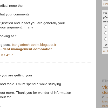
Ver 
radical none the
Por 
 that your comments
¿Cua
favo
y justified and in fact you are generally your
f your argument. In any
ooking at it.
log post:
bangladesh-tanim.blogspot.fr
-
debt management corporation
Ver 
 las 4:17
 you are getting your
ET
ood topic. I must spend a while studying
vi
clo
out more. Thank you for wonderful information
kout for
(1)
a
fotos
.
leon