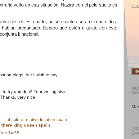
traño verlo en esa situación. Nazira con el pelo suelto es
CL
súmenes de esta parte, no se cuantos serán si uno o dos,
 habían preguntado. Espero que estén a gusto con este
 conjunta binacional.
ost on blogs, but I wish to say
MÚS
to try and do it! Your writing style
MA
Thanks, very nice
Mar
e ::
absolute relative location spain
>
there king queen spain
¿C
 las 14:58
EM