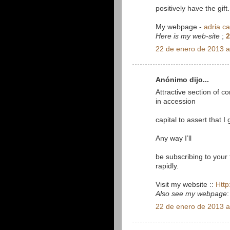
positively have the gift.
My webpage -
adria c
Here is my web-site
;
2
22 de enero de 2013 a
Anónimo dijo...
Attractive section of c
in accession
capital to assert that 
Any way I’ll
be subscribing to your
rapidly.
Visit my website ::
Http
Also see my webpage
22 de enero de 2013 a