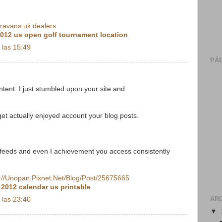
aravans uk dealers
012 us open golf tournament location
 las 15:49
PÁG
ontent. I just stumbled upon your site and
I get actually enjoyed account your blog posts.
 feeds and even I achievement you access consistently
://Unopan.Pixnet.Net/Blog/Post/25675665
:
2012 calendar us printable
AR
 las 23:40
▼