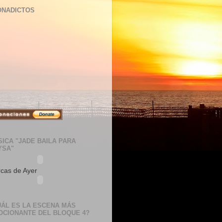
ONADICTOS
ICA "JADE BAILA PARA
YSA"
cas de Ayer
UÁL ES LA ESCENA MÁS
OCIONANTE DEL BLOQUE 4?