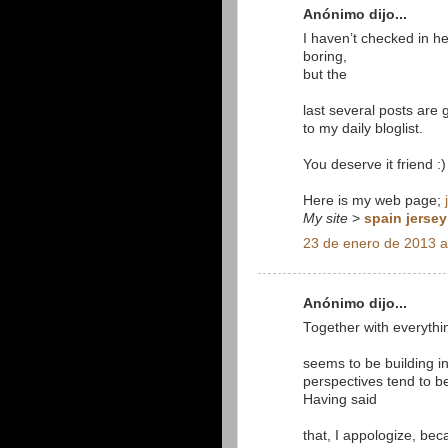
Anónimo dijo...
I haven’t checked in h
boring,
but the
last several posts are 
to my daily bloglist.
You deserve it friend :)
Here is my web page;
My site
>
spain jersey
23 de enero de 2013 a
Anónimo dijo...
Together with everythi
seems to be building in
perspectives tend to be
Having said
that, I appologize, bec