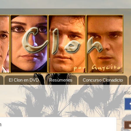
El Clon en DVD
Resúmenes
Concurso Clonadicto
SÍ
n