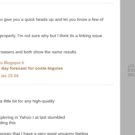
to give you a quick heads up and let you know a few of
properly. I'm not sure why but I think its a linking issue.
 browsers and both show the same results.
ns.Blogspot.fr
¿CU
 day forecast for costa teguise
ES
DEL
 las 15:04
 little bit for any high-quality
xploring in Yahoo I at last stumbled
ding this
convey that I have a very good uncanny feeling