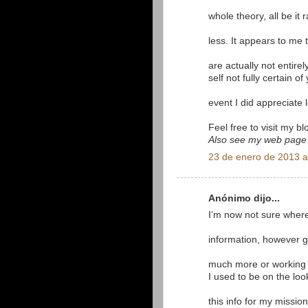
whole theory, all be it 
less. It appears to me
are actually not entirel
self not fully certain o
event I did appreciate l
Feel free to visit my b
Also see my web page
23 de enero de 2013 a
Anónimo dijo...
I’m now not sure where
information, however g
much more or working 
I used to be on the loo
this info for my mission