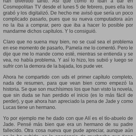
han divertido tanto. Así que como lo iban a dar en
Cosmopolitan TV desde el lunes 5 de febrero, pues ella los
grabó y los digitalizó. De hecho me avisó que sería un poco
complicado pasarlo, pues que su nueva computadora aún
no la iba a comprar, pero que iba a hacer lo posible por
mandarme dichos capítulos. Y lo consiguió.
Claro que no suena muy bien, no se cual sea el problema
en ese momento de pasarlo, Pamela me lo comentó. Pero le
dije que me lo mande como esté, mientras se entienda y se
vea, no había problema. Y así lo hizo, los subió y luego se
sufrir con la demora de la bajada, los pude ver.
Ahora he compartido con uds el primer capítulo completo,
nada de resumen, para que vean bien como empezó la
historia. Se que son muchísimos los que han visto la novela,
que sin duda se han perdido el inicio (es lo más fácil de
perder), y que ahora han apreciado la pena de Jade y como
Lucas tiene un hermano.
Yo por ejemplo me he dado con que Alí es el tío-abuelo de
Jade. Pensé más bien que era un hermano de su padre
fallecido. Otra cosa nueva que pude apreciar, aunque aún