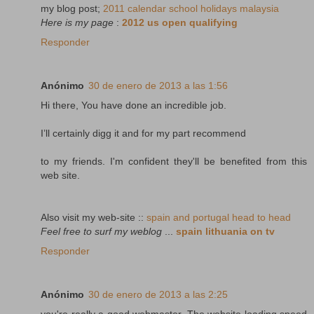
my blog post;
2011 calendar school holidays malaysia
Here is my page
:
2012 us open qualifying
Responder
Anónimo
30 de enero de 2013 a las 1:56
Hi there, You have done an incredible job.
I’ll certainly digg it and for my part recommend
to my friends. I'm confident they'll be benefited from this
web site.
Also visit my web-site ::
spain and portugal head to head
Feel free to surf my weblog
...
spain lithuania on tv
Responder
Anónimo
30 de enero de 2013 a las 2:25
you're really a good webmaster. The website loading speed