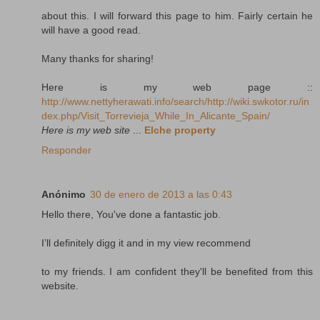
about this. I will forward this page to him. Fairly certain he
will have a good read.
Many thanks for sharing!
Here is my web page ::
http://www.nettyherawati.info/search/http://wiki.swkotor.ru/in
dex.php/Visit_Torrevieja_While_In_Alicante_Spain/
Here is my web site
...
Elche property
Responder
Anónimo
30 de enero de 2013 a las 0:43
Hello there, You've done a fantastic job.
I’ll definitely digg it and in my view recommend
to my friends. I am confident they'll be benefited from this
website.