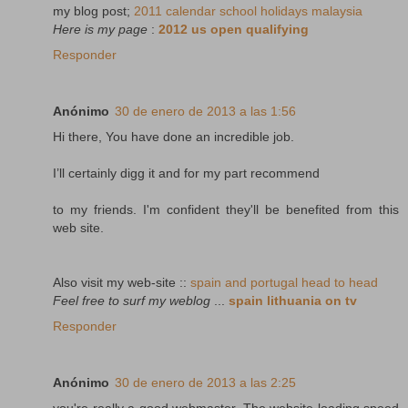
my blog post;
2011 calendar school holidays malaysia
Here is my page
:
2012 us open qualifying
Responder
Anónimo
30 de enero de 2013 a las 1:56
Hi there, You have done an incredible job.
I’ll certainly digg it and for my part recommend
to my friends. I'm confident they'll be benefited from this
web site.
Also visit my web-site ::
spain and portugal head to head
Feel free to surf my weblog
...
spain lithuania on tv
Responder
Anónimo
30 de enero de 2013 a las 2:25
you're really a good webmaster. The website loading speed