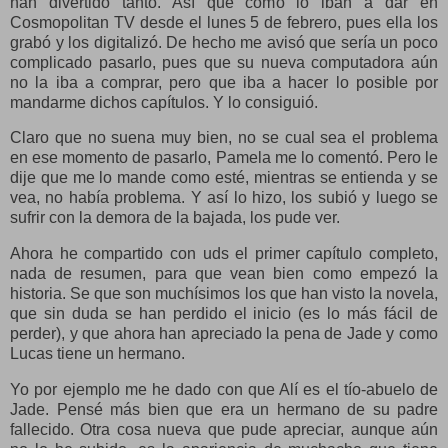
han divertido tanto. Así que como lo iban a dar en
Cosmopolitan TV desde el lunes 5 de febrero, pues ella los
grabó y los digitalizó. De hecho me avisó que sería un poco
complicado pasarlo, pues que su nueva computadora aún
no la iba a comprar, pero que iba a hacer lo posible por
mandarme dichos capítulos. Y lo consiguió.
Claro que no suena muy bien, no se cual sea el problema
en ese momento de pasarlo, Pamela me lo comentó. Pero le
dije que me lo mande como esté, mientras se entienda y se
vea, no había problema. Y así lo hizo, los subió y luego se
sufrir con la demora de la bajada, los pude ver.
Ahora he compartido con uds el primer capítulo completo,
nada de resumen, para que vean bien como empezó la
historia. Se que son muchísimos los que han visto la novela,
que sin duda se han perdido el inicio (es lo más fácil de
perder), y que ahora han apreciado la pena de Jade y como
Lucas tiene un hermano.
Yo por ejemplo me he dado con que Alí es el tío-abuelo de
Jade. Pensé más bien que era un hermano de su padre
fallecido. Otra cosa nueva que pude apreciar, aunque aún