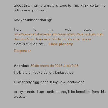
about this. I will forward this page to him. Fairly certain he
will have a good read.
Many thanks for sharing!
Here is my web page ::
http://www.nettyherawati.info/search/http://wiki.swkotor.ru/in
dex.php/Visit_Torrevieja_While_In_Alicante_Spain/
Here is my web site
...
Elche property
Responder
Anónimo
30 de enero de 2013 a las 0:43
Hello there, You've done a fantastic job.
I’ll definitely digg it and in my view recommend
to my friends. I am confident they'll be benefited from this
website.