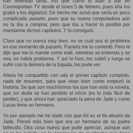
han divertido tanto. Así que como lo iban a dar en
Cosmopolitan TV desde el lunes 5 de febrero, pues ella los
grabó y los digitalizó. De hecho me avisó que sería un poco
complicado pasarlo, pues que su nueva computadora aún
no la iba a comprar, pero que iba a hacer lo posible por
mandarme dichos capítulos. Y lo consiguió.
Claro que no suena muy bien, no se cual sea el problema
en ese momento de pasarlo, Pamela me lo comentó. Pero le
dije que me lo mande como esté, mientras se entienda y se
vea, no había problema. Y así lo hizo, los subió y luego se
sufrir con la demora de la bajada, los pude ver.
Ahora he compartido con uds el primer capítulo completo,
nada de resumen, para que vean bien como empezó la
historia. Se que son muchísimos los que han visto la novela,
que sin duda se han perdido el inicio (es lo más fácil de
perder), y que ahora han apreciado la pena de Jade y como
Lucas tiene un hermano.
Yo por ejemplo me he dado con que Alí es el tío-abuelo de
Jade. Pensé más bien que era un hermano de su padre
fallecido. Otra cosa nueva que pude apreciar, aunque aún