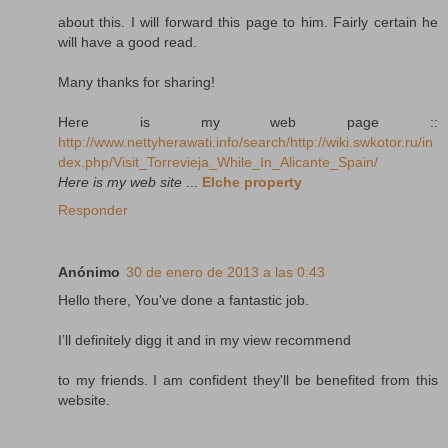
about this. I will forward this page to him. Fairly certain he
will have a good read.
Many thanks for sharing!
Here is my web page ::
http://www.nettyherawati.info/search/http://wiki.swkotor.ru/in
dex.php/Visit_Torrevieja_While_In_Alicante_Spain/
Here is my web site
...
Elche property
Responder
Anónimo
30 de enero de 2013 a las 0:43
Hello there, You've done a fantastic job.
I’ll definitely digg it and in my view recommend
to my friends. I am confident they'll be benefited from this
website.