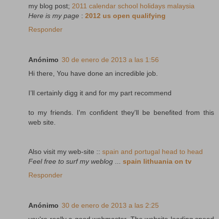
my blog post;
2011 calendar school holidays malaysia
Here is my page
:
2012 us open qualifying
Responder
Anónimo
30 de enero de 2013 a las 1:56
Hi there, You have done an incredible job.
I’ll certainly digg it and for my part recommend
to my friends. I'm confident they'll be benefited from this
web site.
Also visit my web-site ::
spain and portugal head to head
Feel free to surf my weblog
...
spain lithuania on tv
Responder
Anónimo
30 de enero de 2013 a las 2:25
you're really a good webmaster. The website loading speed