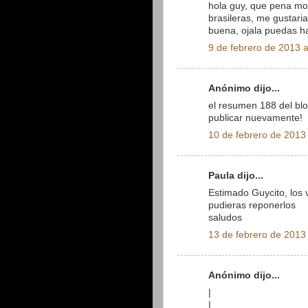
hola guy, que pena mol
brasileras, me gustari
buena, ojala puedas ha
9 de febrero de 2013 a
Anónimo dijo...
el resumen 188 del bl
publicar nuevamente!
10 de febrero de 2013 
Paula dijo...
Estimado Guycito, los 
pudieras reponerlos
saludos
13 de febrero de 2013 
Anónimo dijo...
|
|