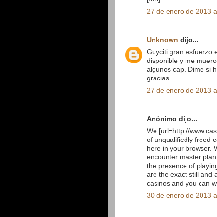
27 de enero de 2013 a
Unknown
dijo...
Guyciti gran esfuerzo
disponible y me muero 
algunos cap. Dime si 
gracias
27 de enero de 2013 a
Anónimo dijo...
We [url=http://www.casi
of unqualifiedly freed 
here in your browser. 
encounter master plan 
the presence of playin
are the exact still and
casinos and you can wit
30 de enero de 2013 a