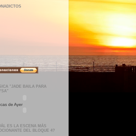
ONADICTOS
ICA "JADE BAILA PARA
YSA"
cas de Ayer
UÁL ES LA ESCENA MÁS
OCIONANTE DEL BLOQUE 4?