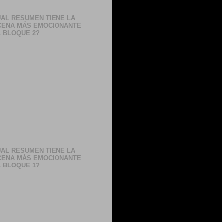
AL RESUMEN TIENE LA
CENA MÁS EMOCIONANTE
 BLOQUE 2?
AL RESUMEN TIENE LA
CENA MÁS EMOCIONANTE
 BLOQUE 1?