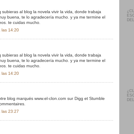
¿CU
 subieras al blog la novela vivir la vida, donde trabaja
ES
muy buena, te lo agradecería mucho. y ya me termine el
DEL
eos. te cuidas mucho.
 las 14:20
 subieras al blog la novela vivir la vida, donde trabaja
muy buena, te lo agradecería mucho. y ya me termine el
eos. te cuidas mucho.
 las 14:20
¿CU
ES
votre blog marqués www.el-clon.com sur Digg et Stumble
DEL
commentaires.
 las 23:27