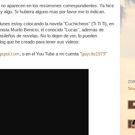
 no aparecen en los resúmenes correspondientes. Ya hice
 y algo. Si hubiera alguno mas por favor me lo indican.
unes estoy colocando la novela "Cuchicheos" (Ti Ti Ti), en
ista Murilo Benicio, el conocido "Lucas", además de
asileños de novelas. No lo dejen de ver, lo pueden
blog que he creado para tener sus videos:
gspot.com
, o en el You Tube a mi cuenta "
guycito1979
"
ZO
Sou