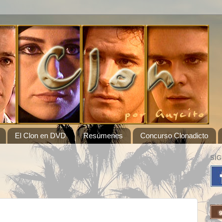
El Clon en DVD
Resúmenes
Concurso Clonadicto
SÍ