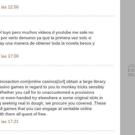
 las 12:56
 el tuyo pero muchos videoa d youtube me sale no
por verlo denuevo ya que la primera vez solo vi
hay una manera de obtener toda la novela besos y
 las 17:06
¿CU
ES
DEL
nosaction.com]online casinos[/url] obtain a large library
casino games in regard to you to monkey tricks sensibly
Whether you call for to unaccustomed a provisions
or even-handed try elsewhere a some original slots in
g seeking real in dough, we procure you covered. These
 all games that you can engage at veritable online
h them all quest of free.
 las 17:21