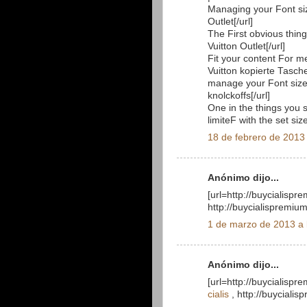
Managing your Font siz
Outlet[/url]
The First obvious thin
Vuitton Outlet[/url]
Fit your content For m
Vuitton kopierte Tasche
manage your Font size[
knolckoffs[/url]
One in the things you s
limiteF with the set si
18 de febrero de 2013 
Anónimo dijo...
[url=http://buycialisp
http://buycialispremi
1 de marzo de 2013 a 
Anónimo dijo...
[url=http://buycialisp
cialis
, http://buyciali