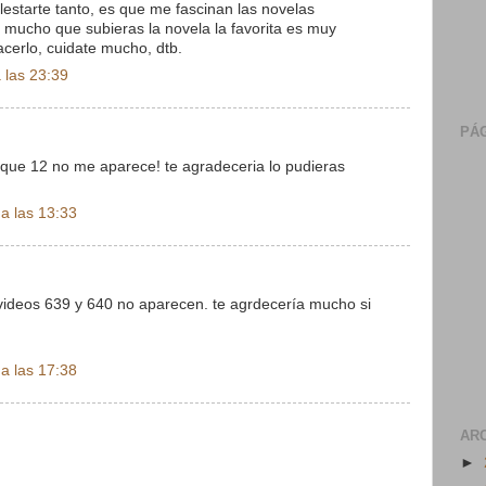
estarte tanto, es que me fascinan las novelas
a mucho que subieras la novela la favorita es muy
cerlo, cuidate mucho, dtb.
 las 23:39
PÁG
oque 12 no me aparece! te agradeceria lo pudieras
a las 13:33
videos 639 y 640 no aparecen. te agrdecería mucho si
a las 17:38
AR
►