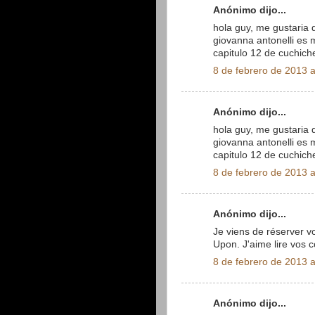
Anónimo dijo...
hola guy, me gustaria q
giovanna antonelli es 
capitulo 12 de cuchich
8 de febrero de 2013 a
Anónimo dijo...
hola guy, me gustaria q
giovanna antonelli es 
capitulo 12 de cuchich
8 de febrero de 2013 a
Anónimo dijo...
Je viens de réserver 
Upon. J'aime lire vos 
8 de febrero de 2013 a
Anónimo dijo...