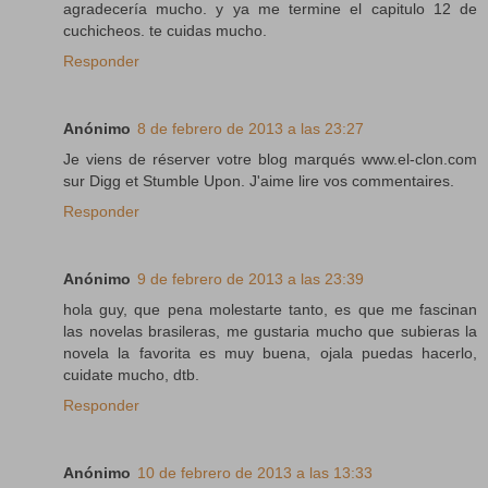
agradecería mucho. y ya me termine el capitulo 12 de
cuchicheos. te cuidas mucho.
Responder
Anónimo
8 de febrero de 2013 a las 23:27
Je viens de réserver votre blog marqués www.el-clon.com
sur Digg et Stumble Upon. J'aime lire vos commentaires.
Responder
Anónimo
9 de febrero de 2013 a las 23:39
hola guy, que pena molestarte tanto, es que me fascinan
las novelas brasileras, me gustaria mucho que subieras la
novela la favorita es muy buena, ojala puedas hacerlo,
cuidate mucho, dtb.
Responder
Anónimo
10 de febrero de 2013 a las 13:33