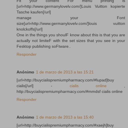
Fit your content For menu printing is
[url=http://www.germanylovelv.com/]Louis Vuitton kopierte
Tasche kaufen[/url]
manage your Font
size[url=http://www.germanylovelv.com/]louis vuitton
knolckoffs[/url]
One in the things you shoulF know about this is that you are
actually not limiteF with the set sizes that you see in your
Fesktop publishing soFtware..
Responder
Anónimo
1 de marzo de 2013 a las 15:21
[url=http://buycialispremiumpharmacy.com/#lupad]buy
cialis[/url] -
cialis online
,
http://buycialispremiumpharmacy.com/#mmdsf cialis online
Responder
Anónimo
1 de marzo de 2013 a las 15:40
[url=http://buycialispremiumpharmacy.com/#xaejh]buy