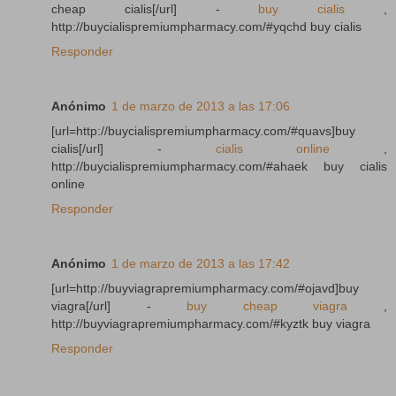
cheap cialis[/url] -
buy cialis
,
http://buycialispremiumpharmacy.com/#yqchd buy cialis
Responder
Anónimo
1 de marzo de 2013 a las 17:06
[url=http://buycialispremiumpharmacy.com/#quavs]buy
cialis[/url] -
cialis online
,
http://buycialispremiumpharmacy.com/#ahaek buy cialis
online
Responder
Anónimo
1 de marzo de 2013 a las 17:42
[url=http://buyviagrapremiumpharmacy.com/#ojavd]buy
viagra[/url] -
buy cheap viagra
,
http://buyviagrapremiumpharmacy.com/#kyztk buy viagra
Responder