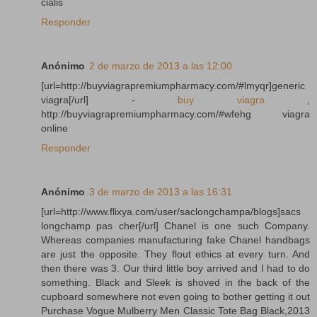
cialis
Responder
Anónimo
2 de marzo de 2013 a las 12:00
[url=http://buyviagrapremiumpharmacy.com/#lmyqr]generic
viagra[/url] -
buy viagra
,
http://buyviagrapremiumpharmacy.com/#wfehg viagra
online
Responder
Anónimo
3 de marzo de 2013 a las 16:31
[url=http://www.flixya.com/user/saclongchampa/blogs]sacs
longchamp pas cher[/url] Chanel is one such Company.
Whereas companies manufacturing fake Chanel handbags
are just the opposite. They flout ethics at every turn. And
then there was 3. Our third little boy arrived and I had to do
something. Black and Sleek is shoved in the back of the
cupboard somewhere not even going to bother getting it out
Purchase Vogue Mulberry Men Classic Tote Bag Black,2013