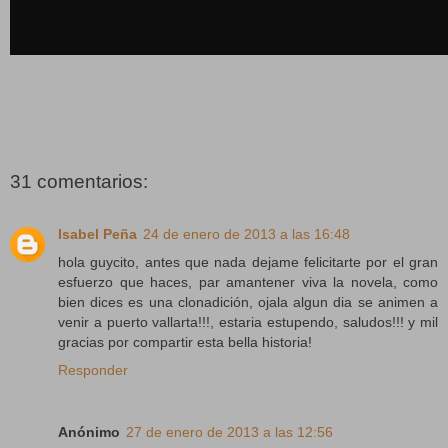
31 comentarios:
Isabel Peña
24 de enero de 2013 a las 16:48
hola guycito, antes que nada dejame felicitarte por el gran
esfuerzo que haces, par amantener viva la novela, como
bien dices es una clonadición, ojala algun dia se animen a
venir a puerto vallarta!!!, estaria estupendo, saludos!!! y mil
gracias por compartir esta bella historia!
Responder
Anónimo
27 de enero de 2013 a las 12:56