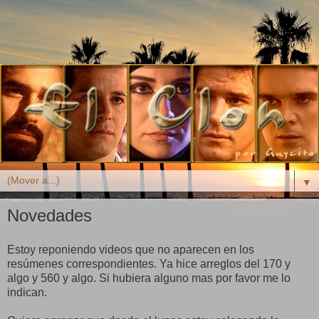
▼
Novedades
Estoy reponiendo videos que no aparecen en los
resúmenes correspondientes. Ya hice arreglos del 170 y
algo y 560 y algo. Si hubiera alguno mas por favor me lo
indican.