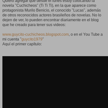
Quiero agregar que desde el lunes estoy colocando la
novela "Cuchicheos" (Ti Ti Ti), en la que aparece como
protagonista Murilo Benicio, el conocido "Lucas", además
de otros reconocidos actores brasileños de novelas. No lo
dejen de ver, lo pueden encontrar diariamente en el blog
que he creado para tener sus videos:
www.guycito-cuchicheos.blogspot.com
, o en el You Tube a
mi cuenta "
guycito1979
"
Aquí el primer capítulo: