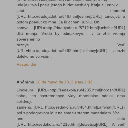
udaljajutsja i posle jetogo budet anshlag. Katja s Lenoj v
jetot moment
[URL=http://dadujadet.ru/848.html]eshhe[/URL] tancujut, a
potom poedut ko mne. Ja ih ochen' ljublju. Oni
samye [URL=http://dadujadet.ru/8712.html]luchshie[/URL]
dlja menja. Vrode by odinakovye, i v to zhe vremja
sovershenno
raznye. Ved'
[URL=http://dadujadet.ru/9492.html]bliznecy[/URL] shozhi
daleko ne vo vsem.
Responder
Anónimo
18 de mayo de 2013 a las 2:02
Linoleum [URL=http://sedakola.ru/4235.html]horosh[/URL]
soboj, no sovremennye vidy materialov sdelali emu
solidnuju
zamenu. [URL=http://sedakola.ru/7484.html]Laminat[/URL] i
pol s podogrevom idut na smenu starym materialam. Vot
ono chto
[URL=http://sedakola.ru/4215.html]delaetsja[/URL]. A ved'