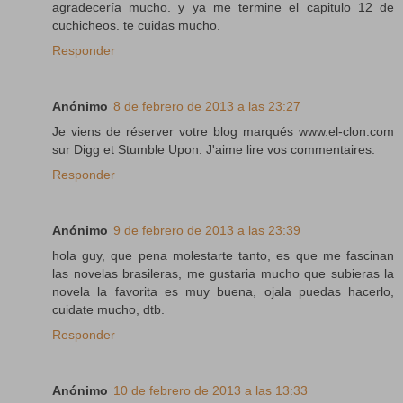
agradecería mucho. y ya me termine el capitulo 12 de
cuchicheos. te cuidas mucho.
Responder
Anónimo
8 de febrero de 2013 a las 23:27
Je viens de réserver votre blog marqués www.el-clon.com
sur Digg et Stumble Upon. J'aime lire vos commentaires.
Responder
Anónimo
9 de febrero de 2013 a las 23:39
hola guy, que pena molestarte tanto, es que me fascinan
las novelas brasileras, me gustaria mucho que subieras la
novela la favorita es muy buena, ojala puedas hacerlo,
cuidate mucho, dtb.
Responder
Anónimo
10 de febrero de 2013 a las 13:33