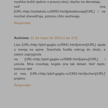
myshka lezhit rjadom s pravoj rukoj i dazhe ne dernetsja,
ved' ona
[URL=http://sedakola.ru/8993.html]plastikovaja[/URL] i ne
mozhet shevelit'sja, potomu chto nezhivaja.
Responder
Anónimo
21 de mayo de 2013 a las 3:01
Liza [URL=http://plof-gagtio.ru/9941.html]utrom[/URL] spala
u menja na spine. Snachala hodila vokrug do okolo, a
zatem zaprygnula
na [URL=http://plof-gagtio.ru/9886.html]spinu[/URL] i
usnula. Mne nravitsja, kogda ona tak delaet. Ved' teplo,
kotoroe idet
ot nee, [URL=http://plof-gagtio.ru/1963.html]ochen[/URL]'
prijatno.
Responder