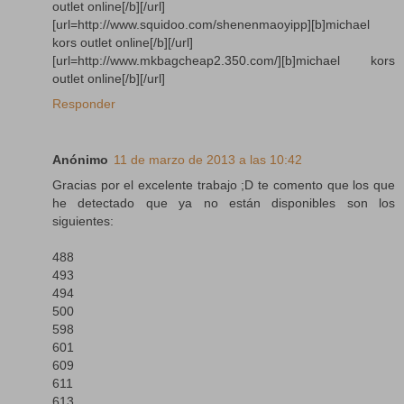
outlet online[/b][/url]
[url=http://www.squidoo.com/shenenmaoyipp][b]michael
kors outlet online[/b][/url]
[url=http://www.mkbagcheap2.350.com/][b]michael kors
outlet online[/b][/url]
Responder
Anónimo
11 de marzo de 2013 a las 10:42
Gracias por el excelente trabajo ;D te comento que los que
he detectado que ya no están disponibles son los
siguientes:
488
493
494
500
598
601
609
611
613