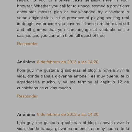
browser. Whether you call for to unaccustomed a provisions
encounter master plan or even-handed try elsewhere a
some original slots in the presence of playing seeking real
in dough, we procure you covered. These are the exact still
and all games that you can engage at veritable online
casinos and you can with them all quest of free.
Responder
Anónimo
8 de febrero de 2013 a las 14:20
hola guy, me gustaria q subieras al blog la novela vivir la
vida, donde trabaja giovanna antonelli es muy buena, te lo
agradecería mucho. y ya me termine el capitulo 12 de
cuchicheos. te cuidas mucho.
Responder
Anónimo
8 de febrero de 2013 a las 14:20
hola guy, me gustaria q subieras al blog la novela vivir la
vida, donde trabaja giovanna antonelli es muy buena, te lo