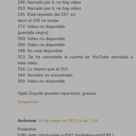
248: Narrado por ti, no hay video
253: Narrado por ti, no hay video
245: Está repetido del 247, es
decir el 245 no existe.
272: Video no disponible
(pantalla negra)
283: Video no disponible
284: Video no disponible
298: No está disponible
313: Se ha cancelado la cuenta de YouTube asociada a
este video.
314: Lo mismo que el 313.
344: Servidor no encontrado
359: Video no disponible.
Ojalá Guycito puedas repararlos, gracias.
Responder
Anónimo
18 de mayo de 2013 a las 1:04
Poslednie
[URL=http://dadujadet.ru/582.html]akkaunty[/URL]