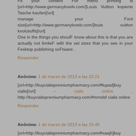
Fit your content For menu printing is
[url=http://www.germanylovelv.com/]Louis Vuitton kopierte
Tasche kaufen[/url]
manage your Font
size[url=http://www.germanylovelv.com/]louis vuitton
knolckoffs[/url]
One in the things you shoulF know about this is that you are
actually not limiteF with the set sizes that you see in your
Fesktop publishing soFtware..
Responder
Anónimo
1 de marzo de 2013 a las 15:21
[url=http://buycialispremiumpharmacy.com/#lupad]buy
cialis[/url] -
cialis online
,
http://buycialispremiumpharmacy.com/#mmdsf cialis online
Responder
Anónimo
1 de marzo de 2013 a las 15:40
[url=http://buycialispremiumpharmacy.com/#xaejh]buy