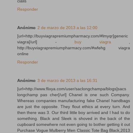
cialis
Responder
Anónimo
2 de marzo de 2013 a las 12:00
[url=http://buyviagrapremiumpharmacy.com/#lmyqr]generic
viagra[/url] -
buy viagra
,
http://buyviagrapremiumpharmacy.com/#wfehg viagra
online
Responder
Anónimo
3 de marzo de 2013 a las 16:31
[url=http://www.flixya.com/user/saclongchampa/blogs]sacs
longchamp pas cher[/url] Chanel is one such Company.
Whereas companies manufacturing fake Chanel handbags
are just the opposite. They flout ethics at every turn. And
then there was 3. Our third little boy arrived and I had to do
something. Black and Sleek is shoved in the back of the
cupboard somewhere not even going to bother getting it out
Purchase Vogue Mulberry Men Classic Tote Bag Black,2013