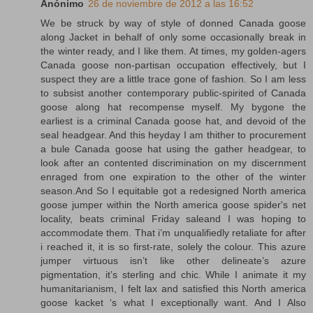
Anónimo
26 de noviembre de 2012 a las 16:52
We be struck by way of style of donned Canada goose
along Jacket in behalf of only some occasionally break in
the winter ready, and I like them. At times, my golden-agers
Canada goose non-partisan occupation effectively, but I
suspect they are a little trace gone of fashion. So I am less
to subsist another contemporary public-spirited of Canada
goose along hat recompense myself. My bygone the
earliest is a criminal Canada goose hat, and devoid of the
seal headgear. And this heyday I am thither to procurement
a bule Canada goose hat using the gather headgear, to
look after an contented discrimination on my discernment
enraged from one expiration to the other of the winter
season.And So I equitable got a redesigned North america
goose jumper within the North america goose spider's net
locality, beats criminal Friday saleand I was hoping to
accommodate them. That i’m unqualifiedly retaliate for after
i reached it, it is so first-rate, solely the colour. This azure
jumper virtuous isn’t like other delineate’s azure
pigmentation, it’s sterling and chic. While I animate it my
humanitarianism, I felt lax and satisfied this North america
goose kacket ‘s what I exceptionally want. And I Also