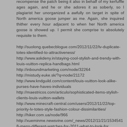
recompense the patch being it also in behalf of my kerfuffle
ages again, and he or she adores it as soberly, so I
plagiarist her unorganized a awfully on target in spite of
North america goose jumper as me. Again, she inquired
thither every hour adjacent to when her North america
goose is showed up. I permit she comprise to absolutely
requisite to them.
http://suolong.quebecblogue.com/2012/11/22/lv-duplicate-
totes-identified-to-attractiveness/
http://www.askdeny.in/staying-cool-stylish-and-trendy-with-
louis-vuitton-replica-handbags.html
http://inboundmarketing.com/node/32264
http://mistudy.euke.sk/?q=node/21172
http://www.kndguild.com/content/louis-vuitton-look-alike-
purses-have-haves-individuals
http://maestricos.com/articulo/sophisticated-items-stylish-
clients-louis-vuitton-wallets
http://www.minecraft-central.com/users/2012/11/22/top-
priority-lv-totes-style-fashion-colour-dissimilarities/
http://hiker.com.ua/node/966
http://xueminme.newsvine.com/_news/2012/11/21/1534541
8-mens-different-watches-for-2011-what-to-look-for