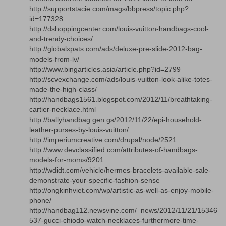
http://supportstacie.com/mags/bbpress/topic.php?
id=177328
http://dshoppingcenter.com/louis-vuitton-handbags-cool-
and-trendy-choices/
http://globalxpats.com/ads/deluxe-pre-slide-2012-bag-
models-from-lv/
http://www.bingarticles.asia/article.php?id=2799
http://scvexchange.com/ads/louis-vuitton-look-alike-totes-
made-the-high-class/
http://handbags1561.blogspot.com/2012/11/breathtaking-
cartier-necklace.html
http://ballyhandbag.gen.gs/2012/11/22/epi-household-
leather-purses-by-louis-vuitton/
http://imperiumcreative.com/drupal/node/2521
http://www.devclassified.com/attributes-of-handbags-
models-for-moms/9201
http://wdidt.com/vehicle/hermes-bracelets-available-sale-
demonstrate-your-specific-fashion-sense
http://ongkinhviet.com/wp/artistic-as-well-as-enjoy-mobile-
phone/
http://handbag112.newsvine.com/_news/2012/11/21/15346
537-gucci-chiodo-watch-necklaces-furthermore-time-