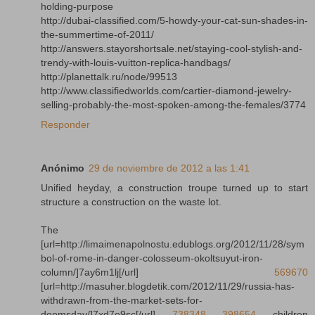
holding-purpose
http://dubai-classified.com/5-howdy-your-cat-sun-shades-in-
the-summertime-of-2011/
http://answers.stayorshortsale.net/staying-cool-stylish-and-
trendy-with-louis-vuitton-replica-handbags/
http://planettalk.ru/node/99513
http://www.classifiedworlds.com/cartier-diamond-jewelry-
selling-probably-the-most-spoken-among-the-females/3774
Responder
Anónimo
29 de noviembre de 2012 a las 1:41
Unified heyday, a construction troupe turned up to start
structure a construction on the waste lot.
The
[url=http://limaimenapolnostu.edublogs.org/2012/11/28/sym
bol-of-rome-in-danger-colosseum-okoltsuyut-iron-
column/]7ay6m1lj[/url]
569670
[url=http://masuher.blogdetik.com/2012/11/29/russia-has-
withdrawn-from-the-market-sets-for-
doomsday/]7xd7o9sc[/url]
738348
398654
children