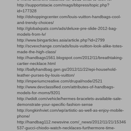
http://supportstacie.com/mags/bbpress/topic.php?
id=177328
http://dshoppingcenter.com/louis-vuitton-handbags-cool-
and-trendy-choices/
http://globalxpats.com/ads/deluxe-pre-slide-2012-bag-
models-from-lv/
http://www.bingarticles.asia/article.php?id=2799
http://scvexchange.com/ads/louis-vuitton-look-alike-totes-
made-the-high-class/
http://handbags1561.blogspot.com/2012/11/breathtaking-
cartier-necklace.html
http://ballyhandbag.gen.gs/2012/11/22/epi-household-
leather-purses-by-louis-vuitton/
http://imperiumcreative.com/drupal/node/2521
http://www.devclassified.com/attributes-of-handbags-
models-for-moms/9201
http://wdidt.com/vehicle/hermes-bracelets-available-sale-
demonstrate-your-specific-fashion-sense
http://ongkinhviet.com/wp/artistic-as-well-as-enjoy-mobile-
phone/
http://handbag112.newsvine.com/_news/2012/11/21/15346
537-gucci-chiodo-watch-necklaces-furthermore-time-