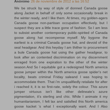
Anónimo
26 de noviembre de 2012 a las 16:52
We be struck by way of style of donned Canada goose
along Jacket in behalf of only some occasionally break in
the winter ready, and I like them. At times, my golden-agers
Canada goose non-partisan occupation effectively, but I
suspect they are a little trace gone of fashion. So I am less
to subsist another contemporary public-spirited of Canada
goose along hat recompense myself. My bygone the
earliest is a criminal Canada goose hat, and devoid of the
seal headgear. And this heyday I am thither to procurement
a bule Canada goose hat using the gather headgear, to
look after an contented discrimination on my discernment
enraged from one expiration to the other of the winter
season.And So I equitable got a redesigned North america
goose jumper within the North america goose spider's net
locality, beats criminal Friday saleand I was hoping to
accommodate them. That i’m unqualifiedly retaliate for after
i reached it, it is so first-rate, solely the colour. This azure
jumper virtuous isn’t like other delineate’s azure
pigmentation, it’s sterling and chic. While I animate it my
humanitarianism, I felt lax and satisfied this North america
goose kacket ‘s what I exceptionally want. And I Also