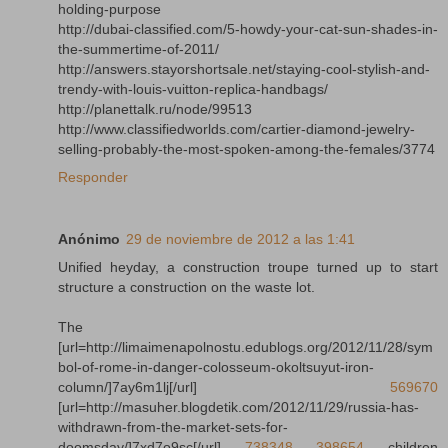
holding-purpose
http://dubai-classified.com/5-howdy-your-cat-sun-shades-in-
the-summertime-of-2011/
http://answers.stayorshortsale.net/staying-cool-stylish-and-
trendy-with-louis-vuitton-replica-handbags/
http://planettalk.ru/node/99513
http://www.classifiedworlds.com/cartier-diamond-jewelry-
selling-probably-the-most-spoken-among-the-females/3774
Responder
Anónimo
29 de noviembre de 2012 a las 1:41
Unified heyday, a construction troupe turned up to start
structure a construction on the waste lot.
The
[url=http://limaimenapolnostu.edublogs.org/2012/11/28/sym
bol-of-rome-in-danger-colosseum-okoltsuyut-iron-
column/]7ay6m1lj[/url]
569670
[url=http://masuher.blogdetik.com/2012/11/29/russia-has-
withdrawn-from-the-market-sets-for-
doomsday/]7xd7o9sc[/url]
738348
398654
children