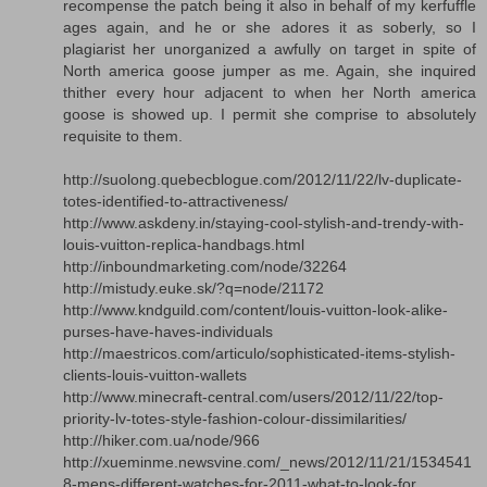
recompense the patch being it also in behalf of my kerfuffle
ages again, and he or she adores it as soberly, so I
plagiarist her unorganized a awfully on target in spite of
North america goose jumper as me. Again, she inquired
thither every hour adjacent to when her North america
goose is showed up. I permit she comprise to absolutely
requisite to them.
http://suolong.quebecblogue.com/2012/11/22/lv-duplicate-
totes-identified-to-attractiveness/
http://www.askdeny.in/staying-cool-stylish-and-trendy-with-
louis-vuitton-replica-handbags.html
http://inboundmarketing.com/node/32264
http://mistudy.euke.sk/?q=node/21172
http://www.kndguild.com/content/louis-vuitton-look-alike-
purses-have-haves-individuals
http://maestricos.com/articulo/sophisticated-items-stylish-
clients-louis-vuitton-wallets
http://www.minecraft-central.com/users/2012/11/22/top-
priority-lv-totes-style-fashion-colour-dissimilarities/
http://hiker.com.ua/node/966
http://xueminme.newsvine.com/_news/2012/11/21/1534541
8-mens-different-watches-for-2011-what-to-look-for