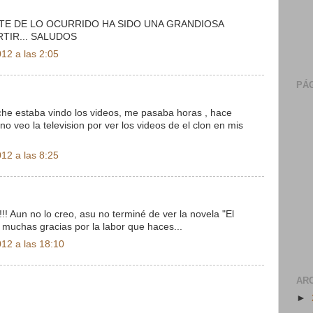
E DE LO OCURRIDO HA SIDO UNA GRANDIOSA
TIR... SALUDOS
12 a las 2:05
PÁG
che estaba vindo los videos, me pasaba horas , hace
 veo la television por ver los videos de el clon en mis
12 a las 8:25
! Aun no lo creo, asu no terminé de ver la novela "El
muchas gracias por la labor que haces...
12 a las 18:10
AR
►