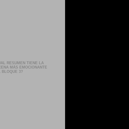
AL RESUMEN TIENE LA
CENA MÁS EMOCIONANTE
 BLOQUE 3?