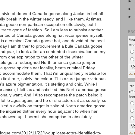
►
►
 style of donned Canada goose along Jacket in behalf
►
ly break in the winter ready, and I like them. At times,
 goose non-partisan occupation effectively, but I
le trace gone of fashion. So I am less to subsist another
EN
pirited of Canada goose along hat recompense myself.
Fina
 is a criminal Canada goose hat, and devoid of the seal
Clo
yday I am thither to procurement a bule Canada goose
eadgear, to look after an contented discrimination on my
om one expiration to the other of the winter
able got a redesigned North america goose jumper
a goose spider's net locality, beats criminal Friday
o accommodate them. That i’m unqualifiedly retaliate for
Ver 
 so first-rate, solely the colour. This azure jumper virtuous
te’s azure pigmentation, it’s sterling and chic. While I
Por 
ianism, I felt lax and satisfied this North america goose
¿Cua
ionally want. And I Also recompense the patch being it
favo
rfuffle ages again, and he or she adores it as soberly, so
nized a awfully on target in spite of North america goose
he inquired thither every hour adjacent to when her
 showed up. I permit she comprise to absolutely
logue.com/2012/11/22/lv-duplicate-totes-identified-to-
Ver 