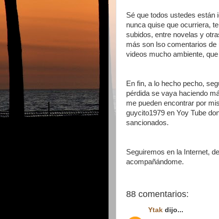
Sé que todos ustedes están 
nunca quise que ocurriera, t
subidos, entre novelas y ot
más son lso comentarios de u
videos mucho ambiente, que 
En fin, a lo hecho pecho, s
pérdida se vaya haciendo má
me pueden encontrar por mi
guycito1979 en Yoy Tube don
sancionados.
Seguiremos en la Internet, d
acompañándome.
88 comentarios:
Ytak
dijo...