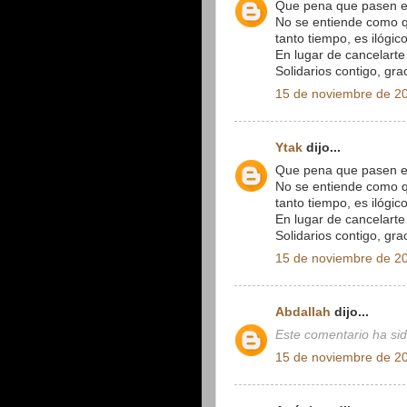
Que pena que pasen e
No se entiende como q
tanto tiempo, es ilógico
En lugar de cancelarte
Solidarios contigo, grac
15 de noviembre de 20
Ytak
dijo...
Que pena que pasen e
No se entiende como q
tanto tiempo, es ilógico
En lugar de cancelarte
Solidarios contigo, grac
15 de noviembre de 20
Abdallah
dijo...
Este comentario ha sid
15 de noviembre de 20