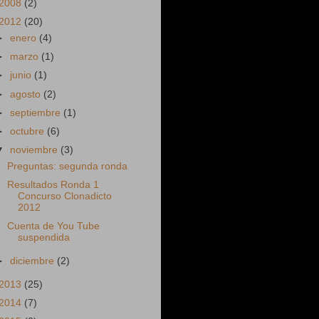
2008
(2)
2012
(20)
►
enero
(4)
►
marzo
(1)
►
junio
(1)
►
agosto
(2)
►
septiembre
(1)
►
octubre
(6)
▼
noviembre
(3)
Preguntas: segunda ronda
Resultados Ronda 1
Concurso Clonadicto
2012
Cuenta de You Tube
suspendida
►
diciembre
(2)
2013
(25)
2014
(7)