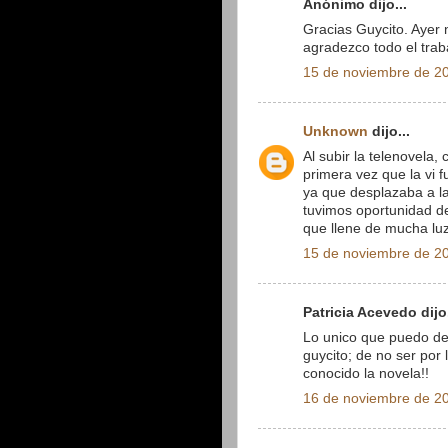
Anónimo dijo...
Gracias Guycito. Ayer n
agradezco todo el tra
15 de noviembre de 20
Unknown
dijo...
Al subir la telenovela,
primera vez que la vi f
ya que desplazaba a la
tuvimos oportunidad d
que llene de mucha luz
15 de noviembre de 20
Patricia Acevedo dijo.
Lo unico que puedo dec
guycito; de no ser por
conocido la novela!!
16 de noviembre de 20