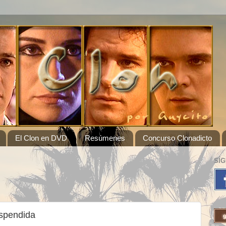
El Clon en DVD
Resúmenes
Concurso Clonadicto
SÍ
spendida