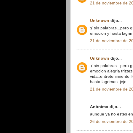
21 de noviembre de 20
Unknown
dijo...
:( sin palabras...pero
emocion y hasta lagrima
21 de noviembre de 20
Unknown
dijo...
:( sin palabras...pero 
emocion alegria triztez
vida..entretenimiento l
hasta lagrimas..jeje..
21 de noviembre de 20
Anónimo dijo...
aunque ya no estes en
26 de noviembre de 20