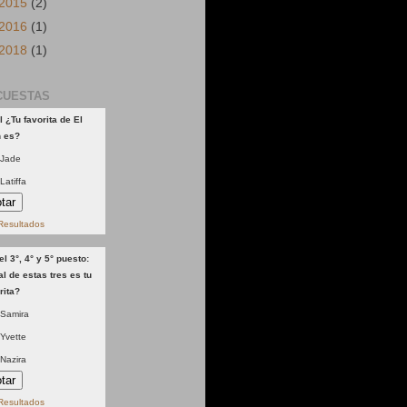
2015
(2)
2016
(1)
2018
(1)
CUESTAS
l ¿Tu favorita de El
n es?
Jade
Latiffa
Resultados
el 3°, 4° y 5° puesto:
l de estas tres es tu
rita?
Samira
Yvette
Nazira
Resultados