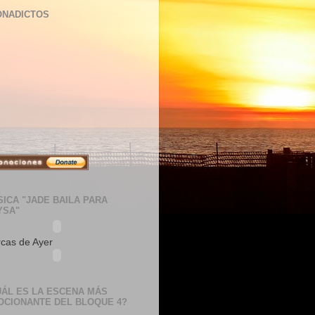
ONADICTOS
ICA "JADE BAILA PARA
YSA"
cas de Ayer
UÁL ES LA ESCENA MÁS
OCIONANTE DEL BLOQUE 4?