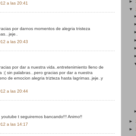
►
12 a las 20:41
▼
 gracias por darnos momentos de alegria tristeza
s...jeje..
12 a las 20:43
gracias por dar a nuestra vida..entretenimiento lleno de
a :( sin palabras...pero gracias por dar a nuestra
leno de emocion alegria trizteza hasta lagrimas..jeje..y
12 a las 20:44
 youtube t seguiremos bancando!!! Animo!!
►
12 a las 14:17
►