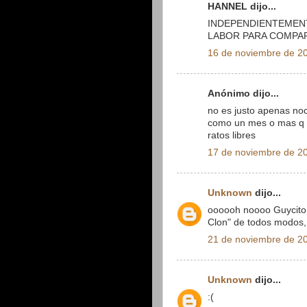
HANNEL dijo...
INDEPENDIENTEMENT
LABOR PARA COMPAR
16 de noviembre de 20
Anónimo dijo...
no es justo apenas no
como un mes o mas q no
ratos libres
17 de noviembre de 20
Unknown
dijo...
oooooh noooo Guycito!!
Clon" de todos modos, 
21 de noviembre de 20
Unknown
dijo...
:(