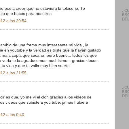
o podia creer que no estuviera la teleserie. Te
¿CU
bajo que haces para nosotros
ES
DEL
12 a las 20:54
 cambio de una forma muy interesante mi vida , la
ue en youtube y la verdad es triste que la hayan quitado
 mala copia que sacaron pero bueno... todos los que
e verla te lo agradecemos muchísimo... gracias deceo
 tu vida y que te valla muy bien suerte
12 a las 21:55
¿CU
..
ES
DEL
ir es que, yo me vi el clon gracias a los videos de
 los videos que subiste a you tube, jamas hubiera
12 a las 0:40