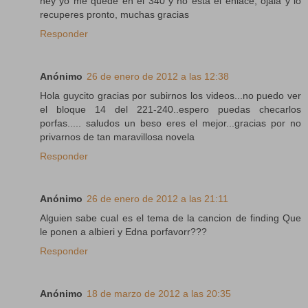
hey yo me quede en el 340 y no esta el enlace, ojala y lo
recuperes pronto, muchas gracias
Responder
Anónimo
26 de enero de 2012 a las 12:38
Hola guycito gracias por subirnos los videos...no puedo ver
el bloque 14 del 221-240..espero puedas checarlos
porfas..... saludos un beso eres el mejor...gracias por no
privarnos de tan maravillosa novela
Responder
Anónimo
26 de enero de 2012 a las 21:11
Alguien sabe cual es el tema de la cancion de finding Que
le ponen a albieri y Edna porfavorr???
Responder
Anónimo
18 de marzo de 2012 a las 20:35