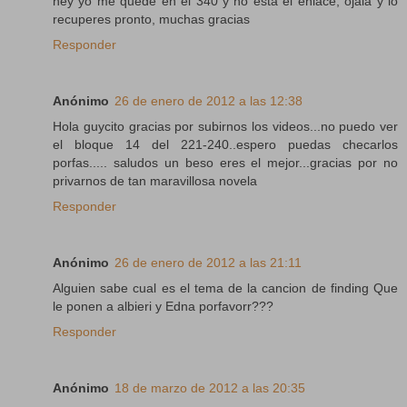
hey yo me quede en el 340 y no esta el enlace, ojala y lo
recuperes pronto, muchas gracias
Responder
Anónimo
26 de enero de 2012 a las 12:38
Hola guycito gracias por subirnos los videos...no puedo ver
el bloque 14 del 221-240..espero puedas checarlos
porfas..... saludos un beso eres el mejor...gracias por no
privarnos de tan maravillosa novela
Responder
Anónimo
26 de enero de 2012 a las 21:11
Alguien sabe cual es el tema de la cancion de finding Que
le ponen a albieri y Edna porfavorr???
Responder
Anónimo
18 de marzo de 2012 a las 20:35