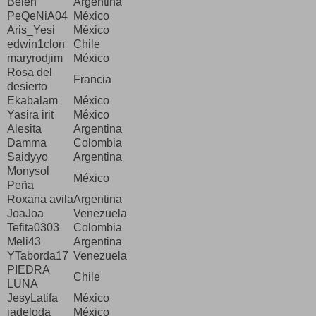
Belen
Argentina
PeQeNiA04
México
Aris_Yesi
México
edwin1clon
Chile
maryrodjim
México
Rosa del
Francia
desierto
Ekabalam
México
Yasira irit
México
Alesita
Argentina
Damma
Colombia
Saidyyo
Argentina
Monysol
México
Peña
Roxana avila
Argentina
JoaJoa
Venezuela
Tefita0303
Colombia
Meli43
Argentina
YTaborda17
Venezuela
PIEDRA
Chile
LUNA
JesyLatifa
México
jadeloda
México