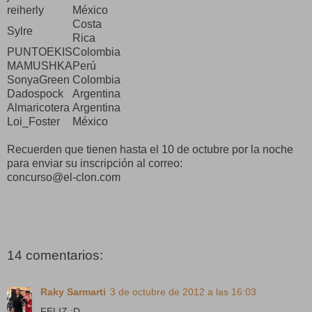
reiherly
México
Costa
Sylre
Rica
PUNTOEKIS
Colombia
MAMUSHKA
Perú
SonyaGreen
Colombia
Dadospock
Argentina
Almaricotera
Argentina
Loi_Foster
México
Recuerden que tienen hasta el 10 de octubre por la noche
para enviar su inscripción al correo:
concurso@el-clon.com
14 comentarios:
Raky Sarmarti
3 de octubre de 2012 a las 16:03
FELIZ :D