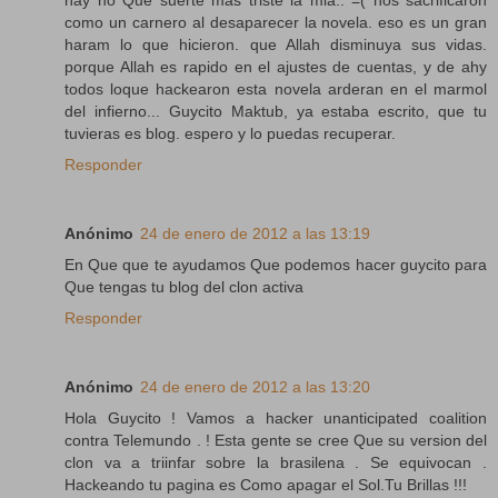
hay no Que suerte mas triste la mia.. =( nos sacrificaron
como un carnero al desaparecer la novela. eso es un gran
haram lo que hicieron. que Allah disminuya sus vidas.
porque Allah es rapido en el ajustes de cuentas, y de ahy
todos loque hackearon esta novela arderan en el marmol
del infierno... Guycito Maktub, ya estaba escrito, que tu
tuvieras es blog. espero y lo puedas recuperar.
Responder
Anónimo
24 de enero de 2012 a las 13:19
En Que que te ayudamos Que podemos hacer guycito para
Que tengas tu blog del clon activa
Responder
Anónimo
24 de enero de 2012 a las 13:20
Hola Guycito ! Vamos a hacker unanticipated coalition
contra Telemundo . ! Esta gente se cree Que su version del
clon va a triinfar sobre la brasilena . Se equivocan .
Hackeando tu pagina es Como apagar el Sol.Tu Brillas !!!